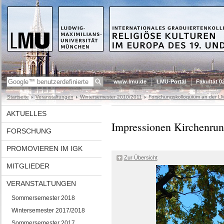
www.lmu.de
LMU-Portal
Fakultät 0
Startseite
Veranstaltungen
Wintersemester 2010/2011
Forschungskolloquium an der L
AKTUELLES
Impressionen Kirchenru
FORSCHUNG
PROMOVIEREN IM IGK
Zur Übersicht
MITGLIEDER
VERANSTALTUNGEN
Sommersemester 2018
Wintersemester 2017/2018
Sommersemester 2017