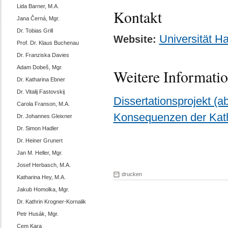
Lida Barner, M.A.
Kontakt
Jana Černá, Mgr.
Dr. Tobias Grill
Universität Ha
Website:
Prof. Dr. Klaus Buchenau
Dr. Franziska Davies
Adam Dobeš, Mgr.
Weitere Informati
Dr. Katharina Ebner
Dr. Vitalij Fastovskij
Dissertationsprojekt (a
Carola Franson, M.A.
Konsequenzen der Kat
Dr. Johannes Gleixner
Dr. Simon Hadler
Dr. Heiner Grunert
Jan M. Heller, Mgr.
Josef Herbasch, M.A.
drucken
Katharina Hey, M.A.
Jakub Homolka, Mgr.
Dr. Kathrin Krogner-Kornalik
Petr Husák, Mgr.
Cem Kara