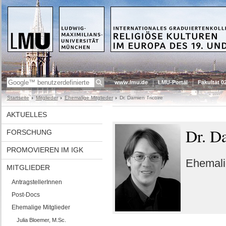
www.lmu.de
LMU-Portal
Fakultät 0
Startseite
Mitglieder
Ehemalige Mitglieder
Dr. Damien Tricoire
AKTUELLES
Dr. D
FORSCHUNG
PROMOVIEREN IM IGK
Ehemalig
MITGLIEDER
AntragstellerInnen
Post-Docs
Ehemalige Mitglieder
Julia Bloemer, M.Sc.