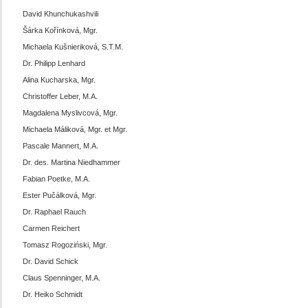
David Khunchukashvili
Šárka Kořínková, Mgr.
Michaela Kušnieriková, S.T.M.
Dr. Philipp Lenhard
Alina Kucharska, Mgr.
Christoffer Leber, M.A.
Magdalena Myslivcová, Mgr.
Michaela Máliková, Mgr. et Mgr.
Pascale Mannert, M.A.
Dr. des. Martina Niedhammer
Fabian Poetke, M.A.
Ester Pučálková, Mgr.
Dr. Raphael Rauch
Carmen Reichert
Tomasz Rogoziński, Mgr.
Dr. David Schick
Claus Spenninger, M.A.
Dr. Heiko Schmidt