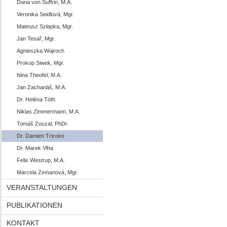
Dana von Suffrin, M.A.
Veronika Seidlová, Mgr.
Mateusz Szłapka, Mgr.
Jan Tesař, Mgr.
Agnieszka Wajroch
Prokop Siwek, Mgr.
Nina Theofel, M.A.
Jan Zachariáš, M.A.
Dr. Heléna Tóth
Niklas Zimmermann, M.A.
Tomáš Zouzal, PhDr.
Dr. Damien Tricoire
Dr. Marek Vlha
Felix Westrup, M.A.
Marcela Zemanová, Mgr.
VERANSTALTUNGEN
PUBLIKATIONEN
KONTAKT